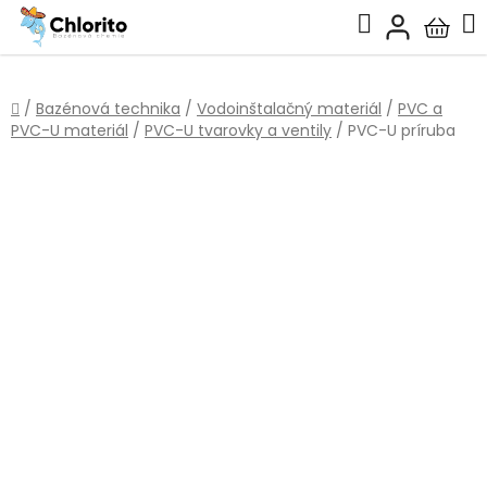
Prejsť
Hľadať
na
Nákup
obsah
košík
Domov
/
Bazénová technika
/
Vodoinštalačný materiál
/
PVC a
PVC-U materiál
/
PVC-U tvarovky a ventily
/
PVC-U príruba