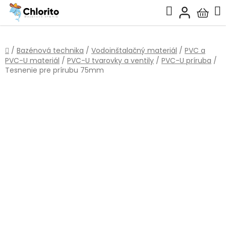
Prejsť
Hľadať
na
Nákup
obsah
košík
Domov
/
Bazénová technika
/
Vodoinštalačný materiál
/
PVC a
PVC-U materiál
/
PVC-U tvarovky a ventily
/
PVC-U príruba
/
Tesnenie pre prírubu 75mm