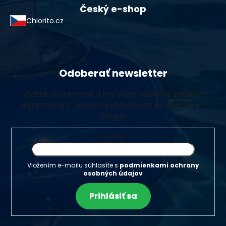
Český e-shop
Chlorito.cz
Odoberať newsletter
Vložte svoj e-mail a my Vám budeme zasielať
informácie o nových produktoch na našom e-
shope.
Email
Vložením e-mailu súhlasíte s
podmienkami ochrany
osobných údajov
Prihlásiť sa