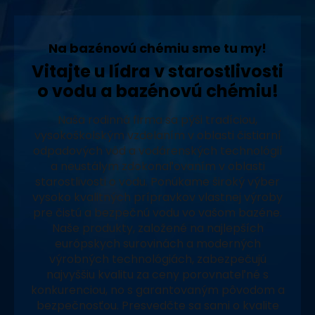
Na bazénovú chémiu sme tu my!
Vitajte u lídra v starostlivosti
o vodu a bazénovú chémiu!
Naša rodinná firma sa pýši tradíciou,
vysokoškolským vzdelaním v oblasti čistiarní
odpadových vôd a vodárenských technológií
a neustálym zdokonaľovaním v oblasti
starostlivosti o vodu. Ponúkame široký výber
vysoko kvalitných prípravkov vlastnej výroby
pre čistú a bezpečnú vodu vo vašom bazéne.
Naše produkty, založené na najlepších
európskych surovinách a moderných
výrobných technológiách, zabezpečujú
najvyššiu kvalitu za ceny porovnateľné s
konkurenciou, no s garantovaným pôvodom a
bezpečnosťou. Presvedčte sa sami o kvalite