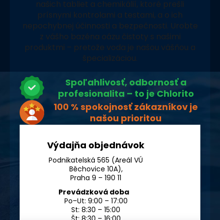
našich tabliet a chemikálií, ktoré prešli
prísnymi kontrolami a testami, a o ich
nepochybnej účinnosti a bezpečnosti. Urobte
z vášho bazéna oázu čistoty s našimi
produktmi – pretože voda je našou vášňou a
špecializáciou.
Spoľahlivosť, odbornosť a
profesionalita – to je Chlorito
100 % spokojnosť zákazníkov je
našou prioritou
Výdajňa objednávok
Podnikatelská 565 (Areál VÚ
Běchovice 10A),
Praha 9 – 190 11
Prevádzková doba
Po–Ut: 9:00 – 17:00
St: 8:30 – 15:00
Št: 8:30 – 16:00