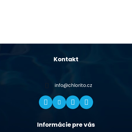
Z
á
Kontakt
p
ä
t
i
info
@
chlorito.cz
e
Informácie pre vás