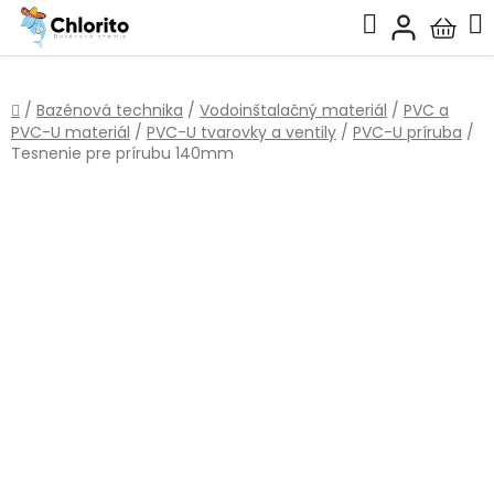
Prejsť
Hľadať
na
Nákup
obsah
košík
Domov
/
Bazénová technika
/
Vodoinštalačný materiál
/
PVC a
PVC-U materiál
/
PVC-U tvarovky a ventily
/
PVC-U príruba
/
Tesnenie pre prírubu 140mm