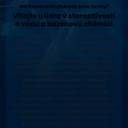
Na bazénovú chémiu sme tu my!
Vitajte u lídra v starostlivosti
o vodu a bazénovú chémiu!
Naša rodinná firma sa pýši tradíciou,
vysokoškolským vzdelaním v oblasti čistiarní
odpadových vôd a vodárenských technológií
a neustálym zdokonaľovaním v oblasti
starostlivosti o vodu. Ponúkame široký výber
vysoko kvalitných prípravkov vlastnej výroby
pre čistú a bezpečnú vodu vo vašom bazéne.
Naše produkty, založené na najlepších
európskych surovinách a moderných
výrobných technológiách, zabezpečujú
najvyššiu kvalitu za ceny porovnateľné s
konkurenciou, no s garantovaným pôvodom a
bezpečnosťou. Presvedčte sa sami o kvalite
našich tabliet a chemikálií, ktoré prešli
prísnymi kontrolami a testami, a o ich