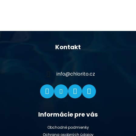
Z
á
Kontakt
p
ä
t
i
info
@
chlorito.cz
e
Informácie pre vás
Obchodné podmienky
Ochrana osobných údajov