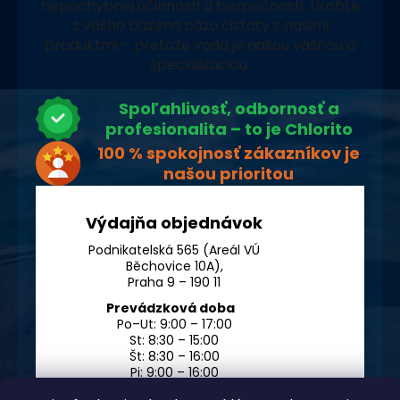
nepochybnej účinnosti a bezpečnosti. Urobte
z vášho bazéna oázu čistoty s našimi
produktmi – pretože voda je našou vášňou a
špecializáciou.
Spoľahlivosť, odbornosť a
profesionalita – to je Chlorito
100 % spokojnosť zákazníkov je
našou prioritou
Výdajňa objednávok
Podnikatelská 565 (Areál VÚ
Běchovice 10A),
Praha 9 – 190 11
Prevádzková doba
Po–Ut: 9:00 – 17:00
St: 8:30 – 15:00
Št: 8:30 – 16:00
Pi: 9:00 – 16:00
So – Ne: po dohode