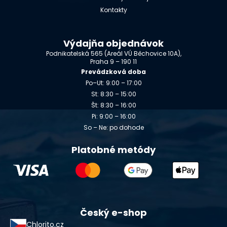
Kontakty
Výdajňa objednávok
Podnikatelská 565 (Areál VÚ Běchovice 10A),
Praha 9 – 190 11
Prevádzková doba
Po–Ut: 9:00 – 17:00
St: 8:30 – 15:00
Št: 8:30 – 16:00
Pi: 9:00 – 16:00
So – Ne: po dohode
Platobné metódy
Český e-shop
Chlorito.cz